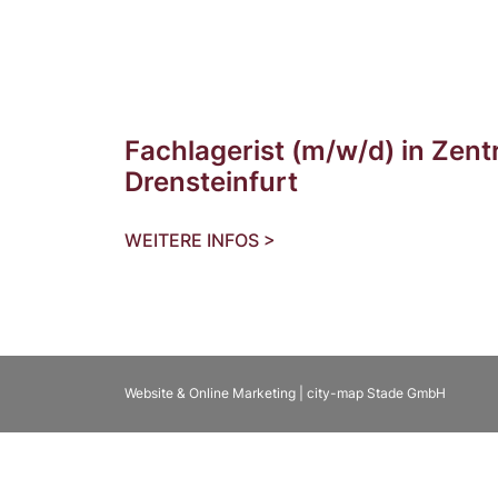
Fachlagerist (m/w/d) in Zent
Drensteinfurt
WEITERE INFOS >
Website & Online Marketing | city-map Stade GmbH